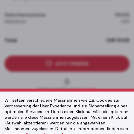
Zwischensumme
50.00
Gebühren
1.05
Total
CHF 51.05
JETZT SPENDEN
Sicher spenden mit
Soulclick
Datenschutz & Konditionen
Wir setzen verschiedene Massnahmen wie z.B. Cookies zur
Verbesserung der User Experience und zur Sicherstellung eines
optimalen Services ein. Durch einen Klick auf «Alle akzeptieren»
werden alle diese Massnahmen zugelassen. Mit einem Klick auf
«Auswahl akzeptieren» werden nur die angewählten
Massnahmen zugelassen. Detaillierte Informationen finden sich